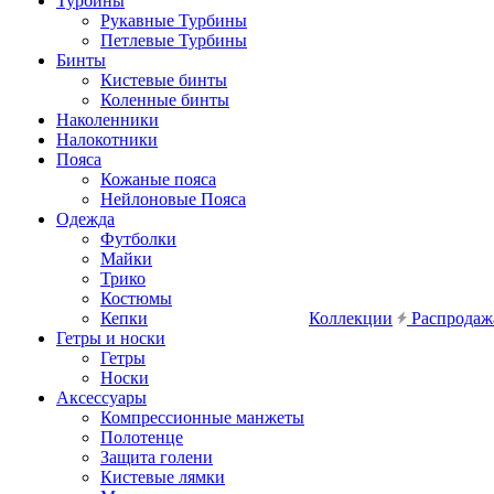
Турбины
Рукавные Турбины
Петлевые Турбины
Бинты
Кистевые бинты
Коленные бинты
Наколенники
Налокотники
Пояса
Кожаные пояса
Нейлоновые Пояса
Одежда
Футболки
Майки
Трико
Костюмы
Кепки
Коллекции
Распродаж
Гетры и носки
Гетры
Носки
Аксессуары
Компрессионные манжеты
Полотенце
Защита голени
Кистевые лямки