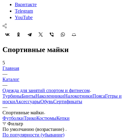
Вконтакте
Telegram
YouTube
Спортивные майки
5
Главная
—
Каталог
—
Одежда для занятий спортом и фитнесом
Турбины
Бинты
Наколенники
Налокотники
Пояса
Гетры и
носки
Аксессуары
Обувь
Сертификаты
—
Спортивные майки
Футболки
Трико
Костюмы
Кепки
Фильтр
По умолчанию (возрастание)
По популярности (убывание)