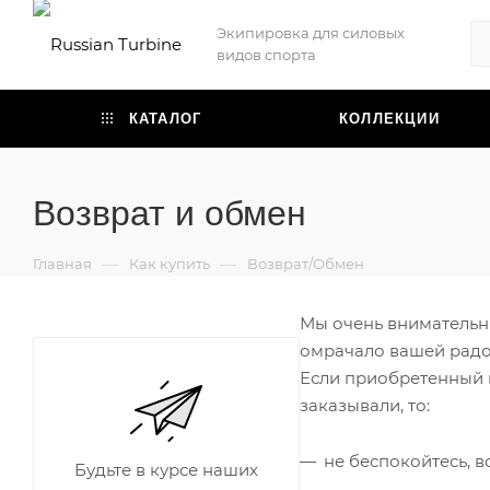
Экипировка для силовых
видов спорта
КАТАЛОГ
КОЛЛЕКЦИИ
Возврат и обмен
—
—
Главная
Как купить
Возврат/Обмен
Мы очень внимательны
омрачало вашей радо
Если приобретенный н
заказывали, то:
не беспокойтесь, 
Будьте в курсе наших