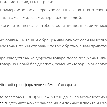
пота, магнезии, пыли, грязи;
 примерки: волосы, шерсть домашних животных, отслоивш
акта с мазями, гелями, аэрозолями, водой;
рке и не подвергался любого рода чистке, в т.ч. химическ
но лояльны к вашим обращениям, однако если вы возвра
зования, то мы отправим товар обратно, а вам придется
роизводственные дефекты товара после получения или в
 товар на новый без доплаты, заменить товар на аналог
ействий при оформлении обмена/возврата:
по телефону 8 (800) 500-54-59 с 10 до 22 по московском
ne.ru
уточните номер заказа и/или данные Клиента и изл