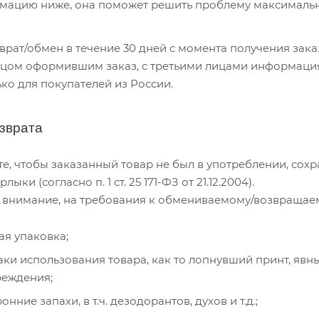
мацию ниже, она поможет решить проблему максимальн
рат/обмен в течение 30 дней с момента получения зака
ицом оформившим заказ, с третьими лицами информация
о для покупателей из России.
зврата
е, чтобы заказанный товар не был в употреблении, сохр
ки (согласно п. 1 ст. 25 171-ФЗ от 21.12.2004).
е внимание, на требования к обмениваемому/возвращае
ая упаковка;
аки использования товара, как то лопнувший принт, яв
реждения;
нние запахи, в т.ч. дезодорантов, духов и т.д.;