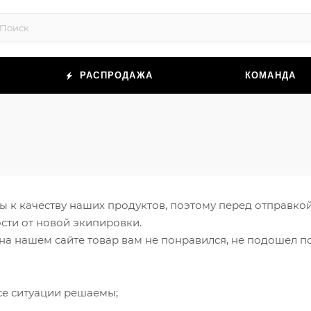
РАСПРОДАЖА
КОМАНДА
 к качеству наших продуктов, поэтому перед отправкой
сти от новой экипировки.
а нашем сайте товар вам не понравился, не подошел по 
все ситуации решаемы;