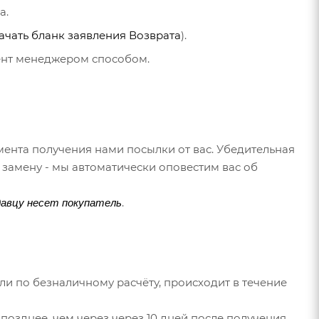
а.
ачать бланк заявления Возврата
).
иент менеджером способом.
мента получения нами посылки от вас. Убедительная
замену - мы автоматически оповестим вас об
.
давцу несет покупатель
или по безналичному расчёту, происходит в течение
позднее, чем через через 10 дней после получения