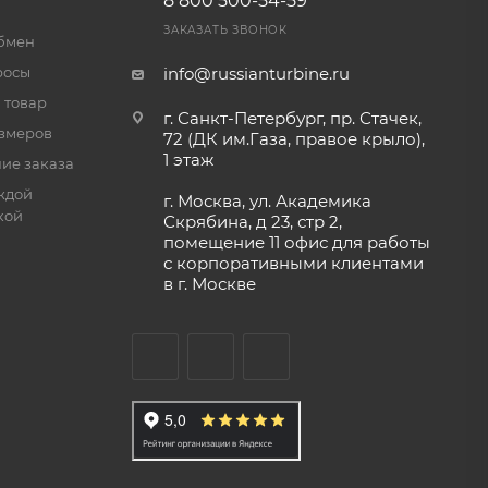
8 800 500-54-59
ЗАКАЗАТЬ ЗВОНОК
обмен
росы
info@russianturbine.ru
 товар
г. Санкт-Петербург
,
пр. Стачек,
змеров
72 (ДК им.Газа, правое крыло),
1 этаж
ие заказа
ждой
г. Москва
,
ул. Академика
кой
Скрябина, д 23, стр 2,
помещение 11
офис для работы
с корпоративными клиентами
в г. Москве