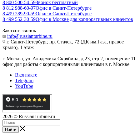
8 800 500-54-59
Звонок бесплатный
8 812 988-60-97
Офис в Санкт-Петербурге
8 499 289-90-59
Офис в Санкт-Петербурге
8 499 552-30-59
Офис в Москве для корпоративных клиентов
Заказать звонок
info@russianturbine.ru
г. Санкт-Петербург
,
пр. Стачек, 72 (ДК им.Газа, правое
крыло), 1 этаж
г. Москва
,
ул. Академика Скрябина, д 23, стр 2, помещение 11
офис для работы с корпоративными клиентами в г. Москве
Вконтакте
Telegram
YouTube
2026
© RussianTurbine.ru
Найти