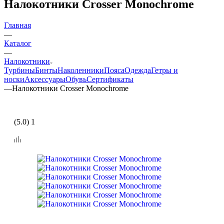
Налокотники Crosser Monochrome
Главная
—
Каталог
—
Налокотники
Турбины
Бинты
Наколенники
Пояса
Одежда
Гетры и
носки
Аксессуары
Обувь
Сертификаты
—
Налокотники Crosser Monochrome
(5.0) 1