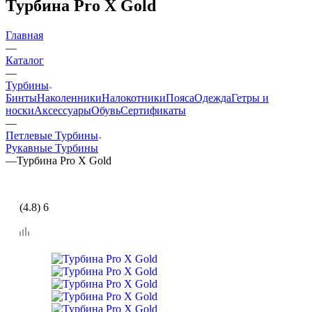
Турбина Pro X Gold
Главная
—
Каталог
—
Турбины
Бинты
Наколенники
Налокотники
Пояса
Одежда
Гетры и
носки
Аксессуары
Обувь
Сертификаты
—
Петлевые Турбины
Рукавные Турбины
—
Турбина Pro X Gold
(4.8) 6