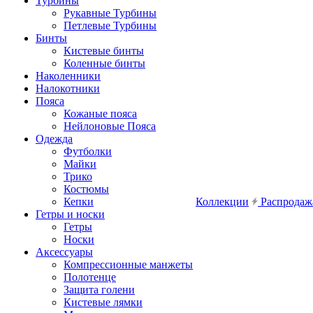
Турбины
Рукавные Турбины
Петлевые Турбины
Бинты
Кистевые бинты
Коленные бинты
Наколенники
Налокотники
Пояса
Кожаные пояса
Нейлоновые Пояса
Одежда
Футболки
Майки
Трико
Костюмы
Кепки
Коллекции
Распродаж
Гетры и носки
Гетры
Носки
Аксессуары
Компрессионные манжеты
Полотенце
Защита голени
Кистевые лямки