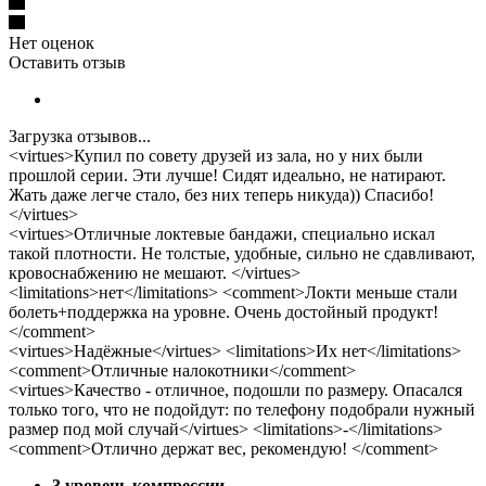
Нет оценок
Оставить отзыв
Загрузка отзывов...
<virtues>Купил по совету друзей из зала, но у них были
прошлой серии. Эти лучше! Сидят идеально, не натирают.
Жать даже легче стало, без них теперь никуда)) Спасибо!
</virtues>
<virtues>Отличные локтевые бандажи, специально искал
такой плотности. Не толстые, удобные, сильно не сдавливают,
кровоснабжению не мешают. </virtues>
<limitations>нет</limitations> <comment>Локти меньше стали
болеть+поддержка на уровне. Очень достойный продукт!
</comment>
<virtues>Надёжные</virtues> <limitations>Их нет</limitations>
<comment>Отличные налокотники</comment>
<virtues>Качество - отличное, подошли по размеру. Опасался
только того, что не подойдут: по телефону подобрали нужный
размер под мой случай</virtues> <limitations>-</limitations>
<comment>Отлично держат вес, рекомендую! </comment>
3 уровень компрессии