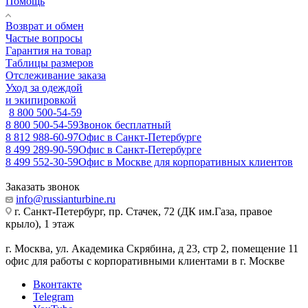
Помощь
Возврат и обмен
Частые вопросы
Гарантия на товар
Таблицы размеров
Отслеживание заказа
Уход за одеждой
и экипировкой
8 800 500-54-59
8 800 500-54-59
Звонок бесплатный
8 812 988-60-97
Офис в Санкт-Петербурге
8 499 289-90-59
Офис в Санкт-Петербурге
8 499 552-30-59
Офис в Москве для корпоративных клиентов
Заказать звонок
info@russianturbine.ru
г. Санкт-Петербург
,
пр. Стачек, 72 (ДК им.Газа, правое
крыло), 1 этаж
г. Москва
,
ул. Академика Скрябина, д 23, стр 2, помещение 11
офис для работы с корпоративными клиентами в г. Москве
Вконтакте
Telegram