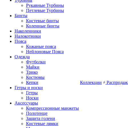
Турбины
Рукавные Турбины
Петлевые Турбины
Бинты
Кистевые бинты
Коленные бинты
Наколенники
Налокотники
Пояса
Кожаные пояса
Нейлоновые Пояса
Одежда
Футболки
Майки
Трико
Костюмы
Кепки
Коллекции
Распродаж
Гетры и носки
Гетры
Носки
Аксессуары
Компрессионные манжеты
Полотенце
Защита голени
Кистевые лямки