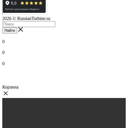
2026
© RussianTurbine.ru
Найти
0
0
0
Корзина