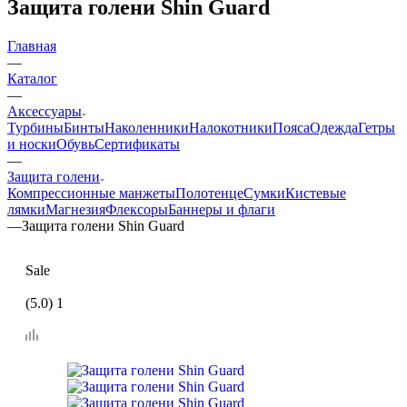
Защита голени Shin Guard
Главная
—
Каталог
—
Аксессуары
Турбины
Бинты
Наколенники
Налокотники
Пояса
Одежда
Гетры
и носки
Обувь
Сертификаты
—
Защита голени
Компрессионные манжеты
Полотенце
Сумки
Кистевые
лямки
Магнезия
Флексоры
Баннеры и флаги
—
Защита голени Shin Guard
Sale
(5.0) 1