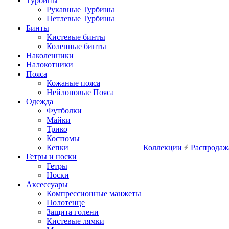
Турбины
Рукавные Турбины
Петлевые Турбины
Бинты
Кистевые бинты
Коленные бинты
Наколенники
Налокотники
Пояса
Кожаные пояса
Нейлоновые Пояса
Одежда
Футболки
Майки
Трико
Костюмы
Кепки
Коллекции
Распродаж
Гетры и носки
Гетры
Носки
Аксессуары
Компрессионные манжеты
Полотенце
Защита голени
Кистевые лямки