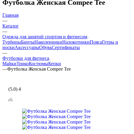
Футболка Женская Compee Tee
Главная
—
Каталог
—
Одежда для занятий спортом и фитнесом
Турбины
Бинты
Наколенники
Налокотники
Пояса
Гетры и
носки
Аксессуары
Обувь
Сертификаты
—
Футболки для фитнеса
Майки
Трико
Костюмы
Кепки
—
Футболка Женская Compee Tee
(5.0) 4