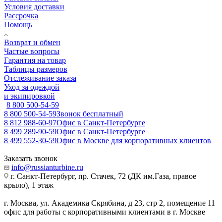
Условия доставки
Рассрочка
Помощь
Возврат и обмен
Частые вопросы
Гарантия на товар
Таблицы размеров
Отслеживание заказа
Уход за одеждой
и экипировкой
8 800 500-54-59
8 800 500-54-59
Звонок бесплатный
8 812 988-60-97
Офис в Санкт-Петербурге
8 499 289-90-59
Офис в Санкт-Петербурге
8 499 552-30-59
Офис в Москве для корпоративных клиентов
Заказать звонок
info@russianturbine.ru
г. Санкт-Петербург
,
пр. Стачек, 72 (ДК им.Газа, правое
крыло), 1 этаж
г. Москва
,
ул. Академика Скрябина, д 23, стр 2, помещение 11
офис для работы с корпоративными клиентами в г. Москве