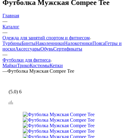
Футболка Мужская Compee Tee
Главная
—
Каталог
—
Одежда для занятий спортом и фитнесом
Турбины
Бинты
Наколенники
Налокотники
Пояса
Гетры и
носки
Аксессуары
Обувь
Сертификаты
—
Футболки для фитнеса
Майки
Трико
Костюмы
Кепки
—
Футболка Мужская Compee Tee
(5.0) 6