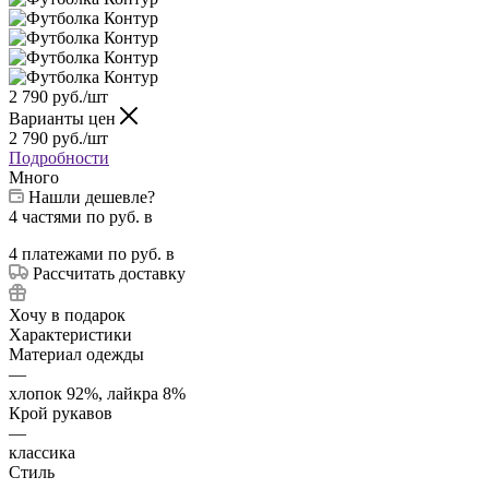
2 790
руб.
/шт
Варианты цен
2 790
руб.
/шт
Подробности
Много
Нашли дешевле?
4 частями
по
руб. в
4 платежами
по
руб. в
Рассчитать доставку
Хочу в подарок
Характеристики
Материал одежды
—
хлопок 92%, лайкра 8%
Крой рукавов
—
классика
Стиль