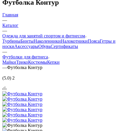
Футболка Контур
Главная
—
Каталог
—
Одежда для занятий спортом и фитнесом
Турбины
Бинты
Наколенники
Налокотники
Пояса
Гетры и
носки
Аксессуары
Обувь
Сертификаты
—
Футболки для фитнеса
Майки
Трико
Костюмы
Кепки
—
Футболка Контур
(5.0) 2