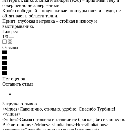
Материал: микс хлопка и лайкры (92/8) – приятный телу и
совершенно не аллергенный.
Крой: свободный – подчеркивает контуры плеч и груди, не
обтягивает в области талии.
Принт: глубокая вытравка – стойкая к износу и
выстирыванию.
Галерея
1/0
—
Отзывы
Нет оценок
Оставить отзыв
Загрузка отзывов...
<virtues>Лаконично, стильно, удобно. Спасибо Турбине!
</virtues>
<virtues>Самая стильная и главное не броская, без излишеств.
Всё лето ношу.</virtues> <limitations>Нет</limitations>
<comment>Спасибо за такую модель!</comment>