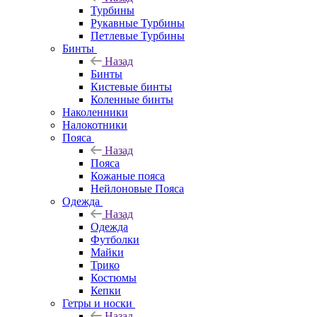
Турбины
Рукавные Турбины
Петлевые Турбины
Бинты
Назад
Бинты
Кистевые бинты
Коленные бинты
Наколенники
Налокотники
Пояса
Назад
Пояса
Кожаные пояса
Нейлоновые Пояса
Одежда
Назад
Одежда
Футболки
Майки
Трико
Костюмы
Кепки
Гетры и носки
Назад