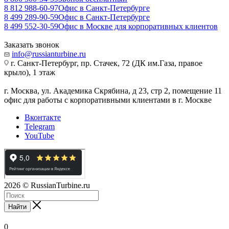
8 812 988-60-97
Офис в Санкт-Петербурге
8 499 289-90-59
Офис в Санкт-Петербурге
8 499 552-30-59
Офис в Москве для корпоративных клиентов
Заказать звонок
info@russianturbine.ru
г. Санкт-Петербург
,
пр. Стачек, 72 (ДК им.Газа, правое
крыло), 1 этаж
г. Москва
,
ул. Академика Скрябина, д 23, стр 2, помещение 11
офис для работы с корпоративными клиентами в г. Москве
Вконтакте
Telegram
YouTube
2026
© RussianTurbine.ru
Найти
0