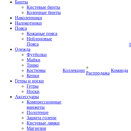
Бинты
Кистевые бинты
Коленные бинты
Наколенники
Налокотники
Пояса
Кожаные пояса
Нейлоновые
Пояса
Одежда
Футболки
Майки
Трико
Костюмы
Коллекции
Команда
Распродажа
Кепки
Гетры и носки
Гетры
Носки
Аксессуары
Компрессионные
манжеты
Полотенце
Защита голени
Кистевые лямки
Магнезия