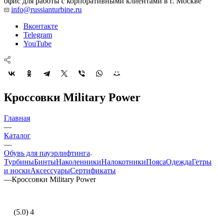
офис для работы с корпоративными клиентами в г. Москве
info@russianturbine.ru
Вконтакте
Telegram
YouTube
Кроссовки Military Power
Главная
—
Каталог
—
Обувь для пауэрлифтинга
Турбины
Бинты
Наколенники
Налокотники
Пояса
Одежда
Гетры
и носки
Аксессуары
Сертификаты
—
Кроссовки Military Power
(5.0) 4