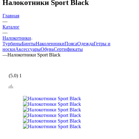
Налокотники Sport Black
Главная
—
Каталог
—
Налокотники
Турбины
Бинты
Наколенники
Пояса
Одежда
Гетры и
носки
Аксессуары
Обувь
Сертификаты
—
Налокотники Sport Black
(5.0) 1