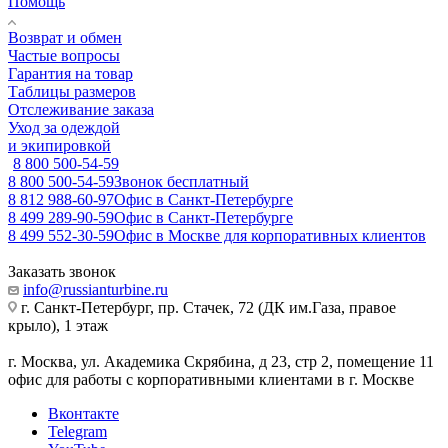
Помощь
Возврат и обмен
Частые вопросы
Гарантия на товар
Таблицы размеров
Отслеживание заказа
Уход за одеждой
и экипировкой
8 800 500-54-59
8 800 500-54-59
Звонок бесплатный
8 812 988-60-97
Офис в Санкт-Петербурге
8 499 289-90-59
Офис в Санкт-Петербурге
8 499 552-30-59
Офис в Москве для корпоративных клиентов
Заказать звонок
info@russianturbine.ru
г. Санкт-Петербург
,
пр. Стачек, 72 (ДК им.Газа, правое
крыло), 1 этаж
г. Москва
,
ул. Академика Скрябина, д 23, стр 2, помещение 11
офис для работы с корпоративными клиентами в г. Москве
Вконтакте
Telegram