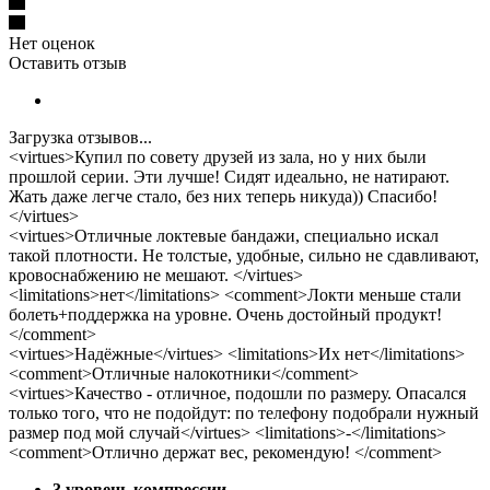
Нет оценок
Оставить отзыв
Загрузка отзывов...
<virtues>Купил по совету друзей из зала, но у них были
прошлой серии. Эти лучше! Сидят идеально, не натирают.
Жать даже легче стало, без них теперь никуда)) Спасибо!
</virtues>
<virtues>Отличные локтевые бандажи, специально искал
такой плотности. Не толстые, удобные, сильно не сдавливают,
кровоснабжению не мешают. </virtues>
<limitations>нет</limitations> <comment>Локти меньше стали
болеть+поддержка на уровне. Очень достойный продукт!
</comment>
<virtues>Надёжные</virtues> <limitations>Их нет</limitations>
<comment>Отличные налокотники</comment>
<virtues>Качество - отличное, подошли по размеру. Опасался
только того, что не подойдут: по телефону подобрали нужный
размер под мой случай</virtues> <limitations>-</limitations>
<comment>Отлично держат вес, рекомендую! </comment>
3 уровень компрессии