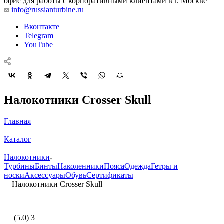
офис для работы с корпоративными клиентами в г. Москве
info@russianturbine.ru
Вконтакте
Telegram
YouTube
Налокотники Crosser Skull
Главная
—
Каталог
—
Налокотники
Турбины
Бинты
Наколенники
Пояса
Одежда
Гетры и
носки
Аксессуары
Обувь
Сертификаты
—
Налокотники Crosser Skull
(5.0) 3