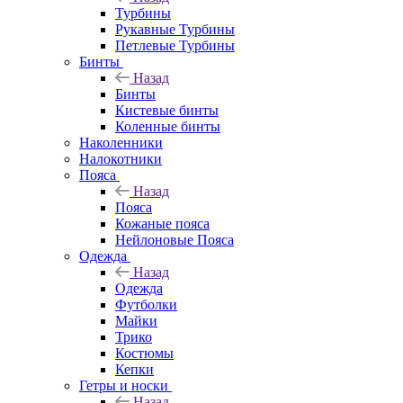
Турбины
Рукавные Турбины
Петлевые Турбины
Бинты
Назад
Бинты
Кистевые бинты
Коленные бинты
Наколенники
Налокотники
Пояса
Назад
Пояса
Кожаные пояса
Нейлоновые Пояса
Одежда
Назад
Одежда
Футболки
Майки
Трико
Костюмы
Кепки
Гетры и носки
Назад