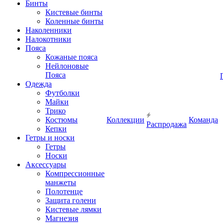
Бинты
Кистевые бинты
Коленные бинты
Наколенники
Налокотники
Пояса
Кожаные пояса
Нейлоновые
Пояса
Одежда
Футболки
Майки
Трико
Костюмы
Коллекции
Команда
Распродажа
Кепки
Гетры и носки
Гетры
Носки
Аксессуары
Компрессионные
манжеты
Полотенце
Защита голени
Кистевые лямки
Магнезия