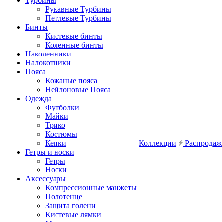
Турбины
Рукавные Турбины
Петлевые Турбины
Бинты
Кистевые бинты
Коленные бинты
Наколенники
Налокотники
Пояса
Кожаные пояса
Нейлоновые Пояса
Одежда
Футболки
Майки
Трико
Костюмы
Кепки
Коллекции
Распродаж
Гетры и носки
Гетры
Носки
Аксессуары
Компрессионные манжеты
Полотенце
Защита голени
Кистевые лямки